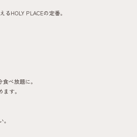
HOLY PLACEの定番。
分食べ放題に。
めます。
い。