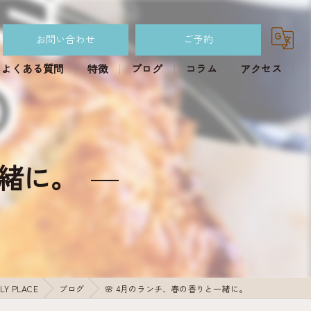
お問い合わせ
ご予約
よくある質問
特徴
ブログ
コラム
アクセス
カフェ
パイ
一緒に。
スイーツパイ
おかずパイ
食べ放題ランチ
Y PLACE
ブログ
🌸 4月のランチ、春の香りと一緒に。