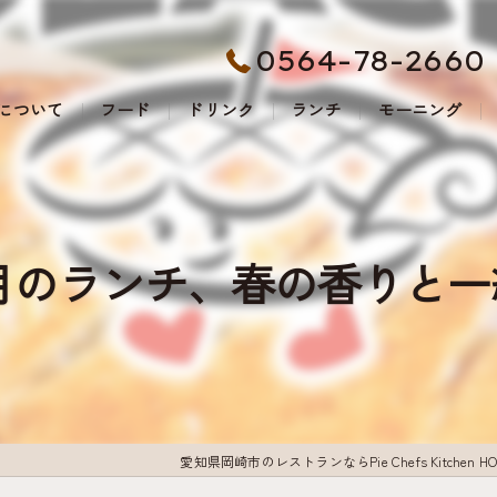
0564-78-2660
について
フード
ドリンク
ランチ
モーニング
4月のランチ、春の香りと
愛知県岡崎市のレストランならPie Chefs Kitchen HOL