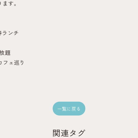
ります。
#春ランチ
べ放題
#カフェ巡り
一覧に戻る
関連タグ