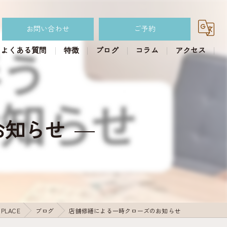
お問い合わせ
ご予約
よくある質問
特徴
ブログ
コラム
アクセス
カフェ
パイ
お知らせ
スイーツパイ
おかずパイ
食べ放題ランチ
PLACE
ブログ
店舗修繕による一時クローズのお知らせ