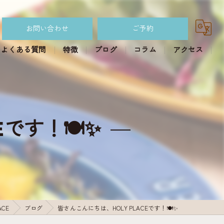
お問い合わせ
ご予約
よくある質問
特徴
ブログ
コラム
アクセス
カフェ
パイ
です！🍽✨
スイーツパイ
おかずパイ
食べ放題ランチ
ACE
ブログ
皆さんこんにちは、HOLY PLACEです！🍽✨