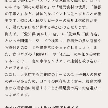
愛知県で美味しいレストランを見極める際には、口コミ
レストラン口コミで愛知県ご飯の新たな発
の中でも「素材の新鮮さ」や「地元食材の使用」「接客
見
の丁寧さ」など、具体的なポイントに注目することが重
有名ご当地グルメを口コミで楽しむ方法
要です。特に地元民やリピーターの意見は信頼性が高
く、隠れた名店を発見する手がかりとなります。
愛知県の美味しい店で味わう地元食材の魅
例えば、「愛知県 美味しい 店」や「愛知県 ご飯 有名」
力
といった関連キーワードで検索し、投稿数の多い店舗や
口コミ体験談から見る愛知県名物の本当の
写真付きの口コミを優先的にチェックしましょう。ま
味
た、食べログの「100名店」や「4以上」の評価を参考に
地元グルメとレストラン選びの口コミ活用
することで、一定の水準をクリアした店舗を絞り込むこ
術
とができます。
飲食店ランキングが示す選び方のヒント
ただし、人気店でも混雑時のサービス低下や個人の味覚
愛知県飲食店ランキングの信頼できる見方
の違いがあるため、口コミの内容をよく読み、複数の視
レストランランキング上位店の選び方ポイ
点から総合的に判断することが満足度の高いお店選びに
ント
つながります。
口コミ評価とランキングの活用術を徹底解
説
食べログ高評価レストランの選び方ガイド