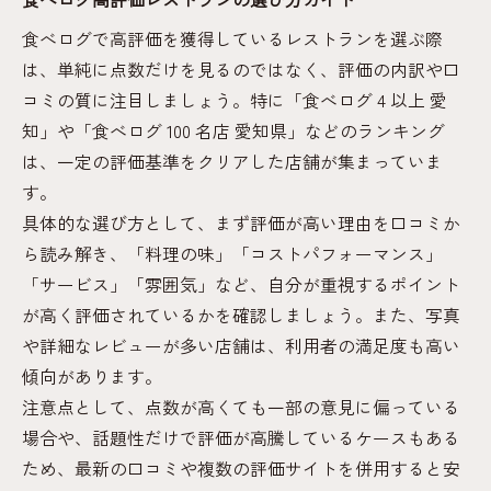
食べログ100名店に選ばれるレストランの特
食べログで高評価を獲得しているレストランを選ぶ際
徴
は、単純に点数だけを見るのではなく、評価の内訳や口
愛知県の人気飲食店ランキングを口コミで
コミの質に注目しましょう。特に「食べログ 4 以上 愛
検証
知」や「食べログ 100 名店 愛知県」などのランキング
は、一定の評価基準をクリアした店舗が集まっていま
納得できるレストランとの出会い方ガイド
す。
口コミと実体験で納得のいくレストラン選
具体的な選び方として、まず評価が高い理由を口コミか
び
ら読み解き、「料理の味」「コストパフォーマンス」
愛知県のレストランで満足度を高める秘訣
「サービス」「雰囲気」など、自分が重視するポイント
口コミ活用で後悔しない飲食店選びのポイ
が高く評価されているかを確認しましょう。また、写真
ント
や詳細なレビューが多い店舗は、利用者の満足度も高い
実際の来店者評価で安心レストラン探し
傾向があります。
行列や有名店に惑わされない選び方のコツ
注意点として、点数が高くても一部の意見に偏っている
場合や、話題性だけで評価が高騰しているケースもある
ため、最新の口コミや複数の評価サイトを併用すると安