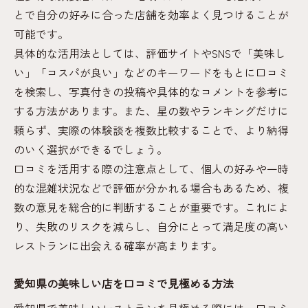
食べログ4以上の店が持つ美味しさの共通点
とで自分の好みに合った店舗を効率よく見つけることが
レストラン口コミ評価と実際の体験の違い
可能です。
とは
具体的な活用法としては、評価サイトやSNSで「美味し
美味しい店はどう評価されているのか徹底
い」「コスパが良い」などのキーワードをもとに口コミ
分析
を検索し、写真付きの投稿や具体的なコメントを参考に
安くて美味しい店を見つけるコツ
する方法があります。また、星の数やランキングだけに
頼らず、実際の体験談を複数比較することで、より納得
愛知県で安くて美味しいレストラン探しの
のいく選択ができるでしょう。
極意
口コミを活用する際の注意点として、個人の好みや一時
口コミでコスパ重視のレストランを探す方
的な混雑状況などで評価が分かれる場合もあるため、複
法
数の意見を総合的に判断することが重要です。これによ
食べログのランキング活用で穴場店を発見
り、失敗のリスクを減らし、自分にとって満足度の高い
安くて美味しい店の特徴と見極めポイント
レストランに出会える確率が高まります。
口コミ情報から厳選！コスパ最高のレスト
ラン
愛知県の美味しい店を口コミで見極める方法
地元グルメの魅力口コミで再発見