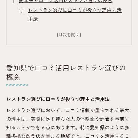
愛知県で口コミ活用レストラン選びの極意
レストラン選びに口コミが役立つ理由と活
用法
愛知県の美味しい店を口コミで見極める方
法
食べログ高評価レストランの選び方ガイド
安くて美味しい店発見にレストラン口コミ
活用
愛知県で口コミ活用レストラン選びの
行列のできる愛知県レストランの特徴を解
極意
説
話題のレストラン評価から美味しさ発見
レストラン選びに口コミが役立つ理由と活用法
レストラン評価を読み解くコツと美味しさ
レストラン選びにおいて、口コミ情報が重宝される最大
の判断軸
の理由は、実際に足を運んだ人の体験談や評価を事前に
口コミ高評価の愛知県有名レストランの秘
知ることができる点にあります。特に愛知県のように多
密
種多様な飲食店が集まる地域では、口コミを活用するこ