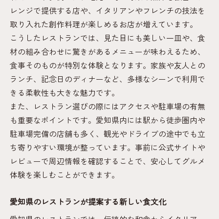
イント
レンジで提供する店や、イタリアンやフレンチの技法を
レストランのクチコミで探す創作料理の魅
取り入れた創作料理が楽しめるお店が増えています。
力
こうしたレストランでは、見た目にも美しい一皿や、食
Cucina creativaなどの話題店から食の発見
材の組み合わせに驚きがあるメニューが味わえるため、
メニューやレビューから選ぶ人気レストラ
食事そのものが特別な体験となります。家族や友人との
ン特集
ランチ、記念日のディナーなど、多様なシーンで利用で
落ち着きの空間で楽しむ創意あふれる食事
きる柔軟性も大きな魅力です。
また、レストラン選びの際にはアクセスや駐車場の有無
レストランの空間がもたらす食事の満足感
も重要なポイントです。愛知県内には駅から徒歩圏内や
とは
駐車場完備の店舗も多く、観光やドライブの途中でも立
落ち着いた雰囲気のレストランで味わう創
ち寄りやすい環境が整っています。事前に公式サイトや
意料理
レビューで周辺情報を確認することで、安心してグルメ
個室や静かな席が人気のレストランの選び
体験を楽しむことができます。
方
店内デザインと料理が響き合う体験の魅力
愛知県のレストランが提案する新しい食文化
特別な時間を演出するレストランのポイン