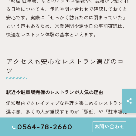
「納屋 駐車場」などのアクセス情報や、混雑が予想され
る日程についても、予約や問い合わせで確認しておくと
安心です。実際に「せっかく訪れたのに閉まっていた」
という声もあるため、営業時間や定休日の事前確認は、
快適なレストラン体験の基本といえます。
アクセスも安心なレストラン選びのコ
ツ
駅近や駐車場完備のレストランが人気の理由
愛知県内でクレイティブな料理を楽しめるレストランを
選ぶ際、多くの人が重視するのが「駅近」や「駐車場完
備」といったアクセスの良さです。特に観光やドライブ
0564-78-2660
お問い合わせ
中のランチ・ディナー利用では、移動の負担を減らし、