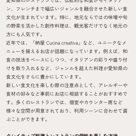
愛知県のレストランでは、伝統的な和食からイタリア
ト
ン、フレンチまで幅広いジャンルを融合させた新しい食
車で行ける愛知県レストランの魅力解説
文化が生まれています。特に、地元ならではの味噌や旬
駐車場が便利なレストラン選びのチェック
の野菜を活かした創作料理は、観光客だけでなく地元の
ポイント
方にも人気です。
車利用に優しい愛知県レストランの特徴と
近年では、「納屋 Cucina creativa」など、ユニークなメ
は
ニューを揃えるお店が話題になっています。例えば、和
食の技法をベースにしつつ、イタリアンの彩りや盛り付
ドライブとレストラン体験の組み合わせを
けを取り入れるなど、ジャンルを超えた料理が愛知県の
楽しむ
食文化をさらに豊かにしています。
駐車場付きレストランの混雑情報も要確認
新しい食文化を楽しむ際の注意点として、アレルギーや
家族や友人と車で行くおすすめレストラン
食材の好みなど事前にお店に相談することがおすすめで
体験
す。多くのレストランでは、個室やカウンター席など
ランチやディナーに最適な創作体験のすすめ
様々な空間が用意されており、利用シーンに合わせて選
レストランで充実したランチを楽しむコツ
ぶことができます。
ディナーで味わう愛知県らしい創作料理体
験
クレイティブ料理とレストランの個性を楽しむ方法