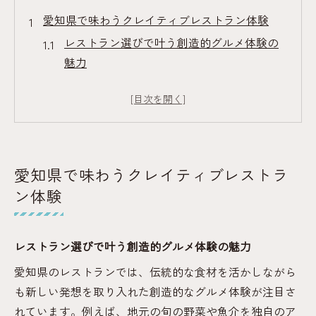
愛知県で味わうクレイティブレストラン体験
レストラン選びで叶う創造的グルメ体験の
魅力
愛知県のレストランが提案する新しい食文
化
クレイティブ料理とレストランの個性を楽
しむ方法
レストランで味わう愛知県の伝統と革新の
愛知県で味わうクレイティブレストラ
融合
ン体験
創作料理が映えるレストランの空間づくり
創作料理が光る愛知県の注目レストラン特集
レストラン選びで叶う創造的グルメ体験の魅力
注目のレストランで楽しむ旬の創作料理体
愛知県のレストランでは、伝統的な食材を活かしながら
験
も新しい発想を取り入れた創造的なグルメ体験が注目さ
愛知県グルメを彩るレストランの選び方ポ
れています。例えば、地元の旬の野菜や魚介を独自のア