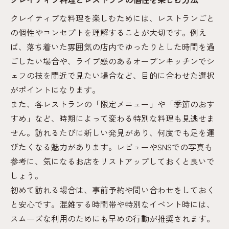
ランチ利用に最適なレストランの選び方
クレイティブな料理を楽しむためには、レストランごと
ディナータイムのレストラン予約ポイント
の個性やコンセプトを理解することが大切です。例え
レストランの営業時間や定休日の事前確認
ば、落ち着いた雰囲気の店内でゆったりとした時間を過
が大切
ごしたい場合や、ライブ感のあるオープンキッチンでシ
ェフの技を間近で見たい場合など、目的に合わせた選択
アクセスも安心なレストラン選びのコツ
がポイントになります。
駅近や駐車場完備のレストランが人気の理
また、各レストランの「限定メニュー」や「季節のおす
由
すめ」など、時期によって変わる特別な料理も見逃せま
アクセスしやすいレストランの見極め方と
せん。訪れるたびに新しい発見があり、何度でも足を運
は
びたくなる魅力があります。レビューやSNSでの写真も
口コミで評価されるアクセス良好なレスト
参考に、気になるお店をリストアップしておくと良いで
ラン
しょう。
地元観光とセットで選びたいレストラン情
初めて訪れる場合は、事前予約や問い合わせをしておく
報
と安心です。混雑する時間帯や特別なイベント時には、
バリアフリー対応のレストランも要チェッ
スムーズな利用のためにも早めの行動が推奨されます。